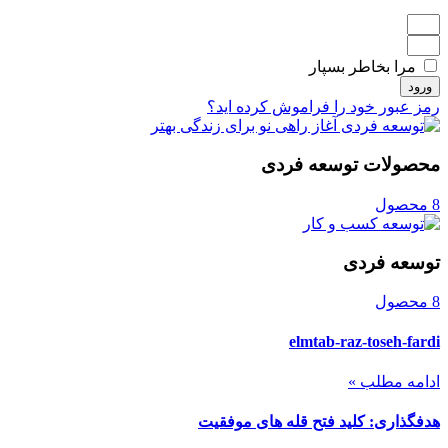
مرا بخاطر بسپار
ورود
رمز عبور خود را فراموش کرده اید؟
محصولات توسعه فردی
8 محصول
توسعه فردی
8 محصول
elmtab-raz-toseh-fardi
ادامه مطلب »
هدفگذاری: کلید فتح قله های موفقیت