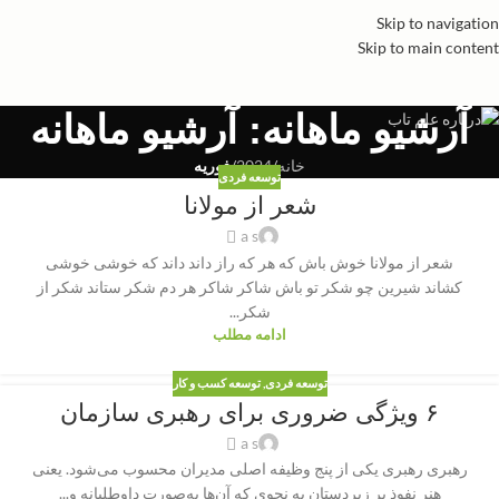
Skip to navigation
Skip to main content
آرشیو ماهانه: آرشیو ماهانه
خانه
/
2024
/
فوریه
توسعه فردی
شعر از مولانا
a s
شعر از مولانا خوش باش که هر که راز داند داند که خوشی خوشی
کشاند شیرین چو شکر تو باش شاکر شاکر هر دم شکر ستاند شکر از
شکر...
ادامه مطلب
توسعه فردی
,
توسعه کسب و کار
۶ ویژگی ضروری برای رهبری سازمان
a s
رهبری رهبری یکی از پنج وظیفه اصلی مدیران محسوب می‌شود. یعنی
هنر نفوذ بر زیردستان به نحوی که آن‌ها به‌صورت داوطلبانه و...