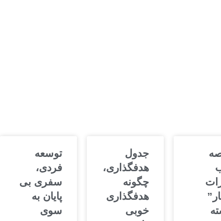
صه
جدول
توسعه
ب
هدفگذاری،
فردی،
ات
چگونه
سفری بی
ر”
هدفگذاری
پایان به
ته
خوبی
سوی