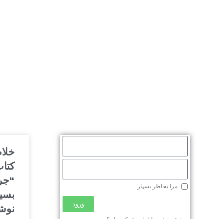
خلا
کتا
“جر
مرا بخاطر بسپار
بسیا
ورود
نوش
محصولات
توسعه