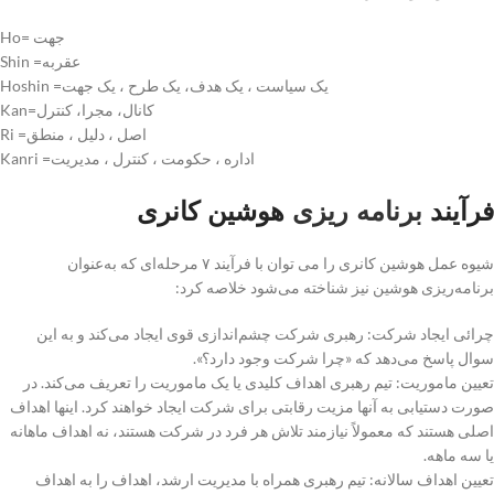
جهت =Ho
عقربه= Shin
یک سیاست ، یک هدف، یک طرح ، یک جهت= Hoshin
کانال، مجرا، کنترل=Kan
اصل ، دلیل ، منطق= Ri
اداره ، حکومت ، کنترل ، مدیریت= Kanri
فرآیند
برنامه ریزی
هوشین
کانری
شیوه عمل هوشین کانری را می توان با فرآیند ۷ مرحله‌ای که به‌عنوان
برنامه‌ریزی هوشین نیز شناخته می‌شود خلاصه کرد:
چرائی ایجاد شرکت: رهبری شرکت چشم‌اندازی قوی ایجاد می‌کند و به این
سوال پاسخ می‌دهد که «چرا شرکت وجود دارد؟».
تعیین ماموریت: تیم رهبری اهداف کلیدی یا یک ماموریت را تعریف می‌کند. در
صورت دستیابی به آنها مزیت رقابتی برای شرکت ایجاد خواهند کرد. اینها اهداف
اصلی هستند که معمولاً نیازمند تلاش هر فرد در شرکت هستند، نه اهداف ماهانه
یا سه ماهه.
تعیین اهداف سالانه: تیم رهبری همراه با مدیریت ارشد، اهداف را به اهداف