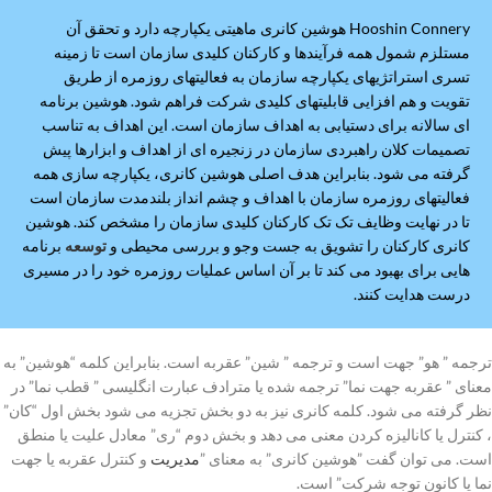
Hooshin Connery هوشین کانری ماهیتی یکپارچه دارد و تحقق آن
مستلزم شمول همه فرآیندها و کارکنان کلیدی سازمان است تا زمینه
تسری استراتژیهای یکپارچه سازمان به فعالیتهای روزمره از طریق
تقویت و هم افزایی قابلیتهای کلیدی شرکت فراهم شود. هوشین برنامه
ای سالانه برای دستیابی به اهداف سازمان است. این اهداف به تناسب
تصمیمات کلان راهبردی سازمان در زنجیره ای از اهداف و ابزارها پیش
گرفته می شود. بنابراین هدف اصلی هوشین کانری، یکپارچه سازی همه
فعالیتهای روزمره سازمان با اهداف و چشم انداز بلندمدت سازمان است
تا در نهایت وظایف تک تک کارکنان کلیدی سازمان را مشخص کند. هوشین
کانری کارکنان را تشویق به جست وجو و بررسی محیطی و
توسعه
برنامه
هایی برای بهبود می کند تا بر آن اساس عملیات روزمره خود را در مسیری
درست هدایت کنند.
ترجمه ” هو” جهت است و ترجمه ” شین” عقربه است. بنابراین کلمه “هوشین” به
معنای ” عقربه جهت نما” ترجمه شده یا مترادف عبارت انگلیسی ” قطب نما” در
نظر گرفته می شود. کلمه کانری نیز به دو بخش تجزیه می شود بخش اول “کان”
، کنترل یا کانالیزه کردن معنی می دهد و بخش دوم “ری” معادل علیت یا منطق
است. می توان گفت ”هوشین کانری” به معنای ”
مدیریت
و کنترل عقربه یا جهت
نما یا کانون توجه شرکت” است.