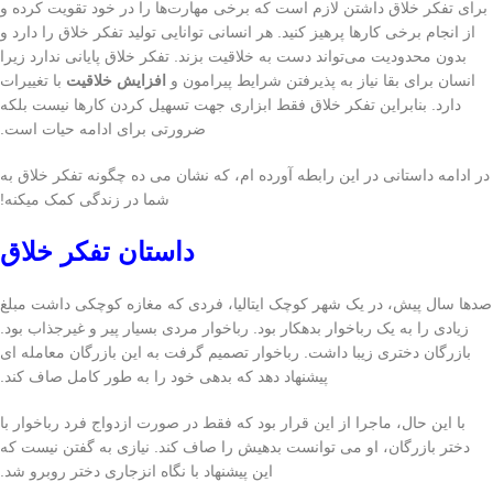
برای تفکر خلاق داشتن لازم است که برخی مهارت‌ها را در خود تقویت کرده و
از انجام برخی کارها پرهیز کنید. هر انسانی توانایی تولید تفکر خلاق را دارد و
بدون محدودیت می‌تواند دست به خلاقیت بزند. تفکر خلاق پایانی ندارد زیرا
انسان برای بقا نیاز به پذیرفتن شرایط پیرامون و
افزایش خلاقیت
با تغییرات
دارد. بنابراین تفکر خلاق فقط ابزاری جهت تسهیل کردن کارها نیست بلکه
ضرورتی برای ادامه حیات است.
در ادامه داستانی در این رابطه آورده ام، که نشان می ده چگونه تفکر خلاق به
شما در زندگی کمک میکنه!
داستان تفکر خلاق
صدها سال پیش، در یک شهر کوچک ایتالیا، فردی که مغازه کوچکی داشت مبلغ
زیادی را به یک رباخوار بدهکار بود. رباخوار مردی بسیار پیر و غیرجذاب بود.
بازرگان دختری زیبا داشت. رباخوار تصمیم گرفت به این بازرگان معامله ای
پیشنهاد دهد که بدهی خود را به طور کامل صاف کند.
با این حال، ماجرا از این قرار بود که فقط در صورت ازدواج فرد رباخوار با
دختر بازرگان، او می توانست بدهیش را صاف کند. نیازی به گفتن نیست که
این پیشنهاد با نگاه انزجاری دختر روبرو شد.