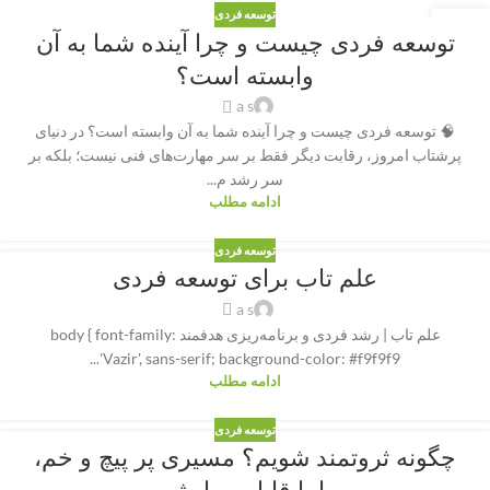
توسعه فردی
19
توسعه فردی چیست و چرا آینده شما به آن
اکتبر
وابسته است؟
a s
🧠 توسعه فردی چیست و چرا آینده شما به آن وابسته است؟ در دنیای
پرشتاب امروز، رقابت دیگر فقط بر سر مهارت‌های فنی نیست؛ بلکه بر
سر رشد م...
ادامه مطلب
توسعه فردی
علم تاب برای توسعه فردی
a s
علم تاب | رشد فردی و برنامه‌ریزی هدفمند body { font-family:
'Vazir', sans-serif; background-color: #f9f9f9...
ادامه مطلب
توسعه فردی
چگونه ثروتمند شویم؟ مسیری پر پیچ و خم،