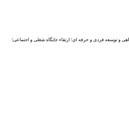
 gtalovers" ،اتفاقات زیر در زندگی شما می افتد: خودآگاهی و توسعه فردی و حرفه ای؛ ارتقاء جایگاه شغلی و اجتماعی؛