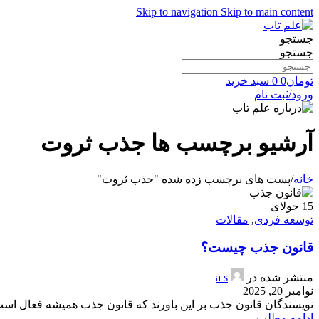
Skip to navigation
Skip to main content
جستجو
جستجو
تومان
0
0
سبد خرید
ورود/ثبت نام
آرشیو برچسب ها جذب ثروت
خانه
/
پست های برچسب زده شده "جذب ثروت"
15
جولای
توسعه فردی
,
مقالات
قانون جذب چیست؟
منتشر شده در
a s
نوامبر 20, 2025
نویسندگان قانون جذب بر این باورند که قانون جذب همیشه فعال است 
ادامه مطلب