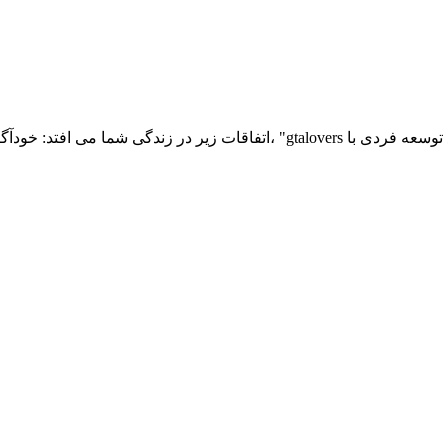
با سرمایه گذاری روی توانمندی های خود و انجام تمرینات "دوره جامع توسعه فردی با