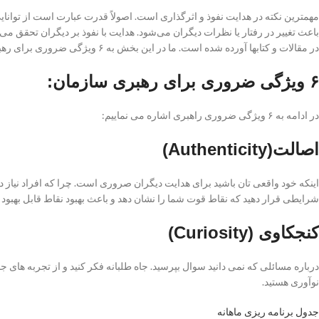
مهمترین نکته در هدایت نفوذ و اثرگذاری است. اصولاً قدرت عبارت است از توانای
باعث تغییر در رفتار یا نظرات دیگران می‌شود. هدایت با نفوذ بر دیگران تحقق می
در مقالات و کتابها آورده شده است. ما در این بخش به ۶ ویژگی ضروری برای رهبری سازمان گردآوری کرده ایم. که در ادامه به آن ها می پردازیم.
۶ ویژگی ضروری برای رهبری سازمان:
در ادامه به ۶ ویژگی ضروری راهبری اشاره می نماییم:
اصالت(Authenticity)
اینکه خود واقعی تان باشید برای هدایت دیگران صروری است. چرا که افراد نیاز دارن
شرایطی قرار دهید که نقاط قوت شما را نشان دهد و باعث بهبود نقاط قابل بهبود 
کنجکاوی (Curiosity)
درباره مسائلی که نمی دانید سوال بپرسید. جاه طلبانه فکر کنید و از تجربه های جد
نوآوری هستید.
جدول برنامه ریزی ماهانه