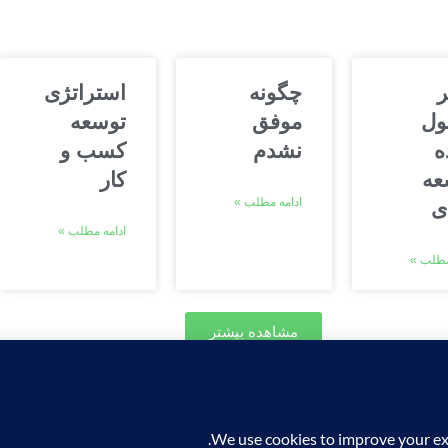
چگونه
استراتژی
ول
موفق
توسعه
ه
نشدم
کسب و
عه
کار
ادامه مطلب »
ی
ادامه مطلب »
مطلب »
مشاهده بیشتر