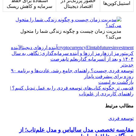
حضور پررنگ‌تر در
استفاده برای حفظ
استیبل‌کوین‌ها
اقتصاد دیجیتال
سرمایه و کاهش ریسک
مدیریت زمان چیست و چگونه زندگی شما را متحول
می‌کند؟
investment
futures
Elmtab
cryptocurrency
آینده ارزهای دیجیتال
آینده
کریپتو
رمز ارزها
رمز ارزها و آینده سرمایه‌گذاری: نگاهی به سال
۱۴۰۴ و بعد از آن
سرمایه گذاری
علم تاب
فرصت
جدیدتر
توسعه فردی چیست؟ راهنمای جامع رشد، عادت‌ها و برنامه ۹۰
روزه برای پیشرفت پایدار
بازگشت به لیست
قدیمی تر
چگونه کتاب‌های توسعه فردی را به عمل تبدیل کنیم؟ |
راهنمای کاربردی از علم‌تاب
مطالب مرتبط
توسعه فردی
مقایسه تخصصی مدل سالیاس و مدل علم‌تاب؛ از