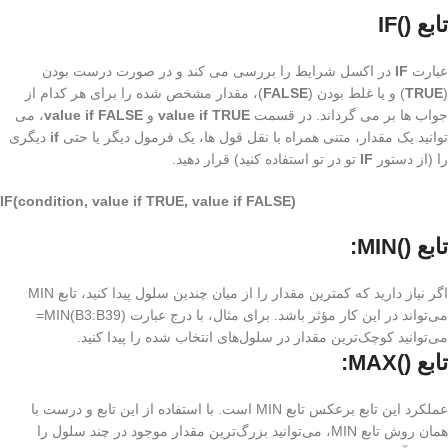
تابع ()IF
عبارت
IF
در اکسل شرایط را بررسی می کند و در صورت درست بودن
(
TRUE
) و یا غلط بودن (
FALSE
)، مقدار مشخص شده را برای هر کدام از
جواب ها بر می گرداند. در قسمت
value if TRUE
و
value if FALSE
، می
توانید یک مقدار، متنی همراه با نقل قول ها، یک فرمول دیگر یا حتی
if
دیگری
را (از دستور
IF
تو در تو استفاده کنید) قرار دهید.
IF(condition, value if TRUE, value if FALSE)
تابع ()MIN:
اگر نیاز دارید که کمترین مقدار را از میان چندین سلول پیدا کنید، تابع MIN
می‌تواند در این کار مؤثر باشد. برای مثال، با درج عبارت (MIN(B3:B39=
می‌توانید کوچک‌ترین مقدار در سلول‌های انتخاب شده را پیدا کنید.
تابع ()MAX:
عملکرد این تابع برعکس تابع MIN است. با استفاده از این تابع و درست با
همان روش تابع MIN، می‌توانید بزرگ‌ترین مقدار موجود در چند سلول را