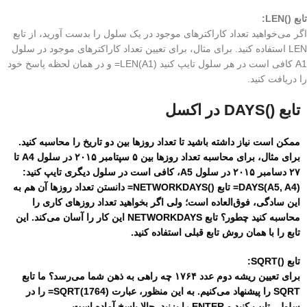
تابع ()LEN:
اگر می‌خواهید تعداد کاراکترهای موجود در یک سلول را بدست آورید، از تابع
LEN استفاده کنید. برای مثال، برای تعیین تعداد کاراکترهای موجود در سلول
A1 کافی است در هر سلول تایپ کنید (LEN(A1= و در همان لحظه پاسخ خود
را دریافت کنید.
تابع ()DAYS در اکسل
ممکن است نیاز داشته باشید تا تعداد روزها بین دو تاریخ را محاسبه کنید.
برای مثال، برای محاسبه تعداد روزها بین ۵ سپتامبر ۲۰۱۵ در سلول A4 تا
۲۷ دسامبر ۲۰۱۵ در سلول A5، کافی است در سلول دیگری تایپ کنید:
(DAYS(A5, A4= تابع ()NETWORKDAYS= دانستن تعداد روزها آن هم به
این سادگی، فوق‌العاده است؛ ولی اگر بخواهید تعداد روزهای کاری را
محاسبه کنید چطور؟ تابع NETWORKDAYS این کار را آسان می‌کند. این
تابع را با همان روش تابع قبلی استفاده کنید.
تابع ()SQRT:
برای تعیین ریشه دوم عدد ۱۷۶۴ چه راهی به ذهن شما می‌رسد؟ ما تابع
SQRT را پیشنهاد می‌کنیم. به این منظور، عبارت (SQRT(1764= را در
سلولی تایپ کنید و ENTER را بزنید. حالا پاسخ آماده است.