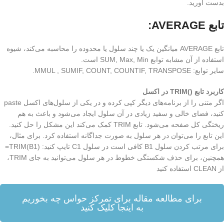
بدست آورید.
تابع AVERAGE:
تابع AVERAGE میانگین یک یا چند سلول یا محدوده را محاسبه می‌کند، شیوه
استفاده از آن مشابه توابع SUM, Max, Min است.
سایر توابع: MMUL , SUMIF, COUNT, COUNTIF, TRANSPOSE.
کاربرد تابع ()TRIM در اکسل
اگر متنی را از برنامه‌های دیگر کپی کرده و در یکی از سلول‌های اکسل paste
کنید، فضای خالی و سفید زیادی در آن سلول ایجاد می‌شود و باعث به هم
ریختگی کل صفحه می‌شود. تابع TRIM کمک می‌کند این مشکل را حل کنید.
این تابع را می‌توان در هر سلول به صورت جداگانه استفاده کرد. برای مثال،
برای مرتب کردن سلول B1 کافی است در سلول C1 تایپ کنید: (TRIM(B1=
همچنین، برای حذف شکستگی خطوط در هر سلول می‌توانید به جای TRIM،
از CLEAN استفاده کنید
برای مطالعه مقاله برای تمرکز حواس چه بخوریم
به اینجا کلیک کنید