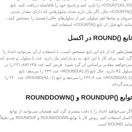
(COUNT(A1:20= را تایپ کنید و پاسخ خود را بلافاصله دریافت کنید. تابع
()COUNTA= حال، اگر نیاز دارید تعداد سلول‌هایی که دارای مقدار عددی،
حروف و نمادها (هر سلولی غیر از سلول‌های خالی) هستند را مشخص کنید،
مانند تابع قبل، از تابع ()COUNTA= استفاده کنید.
تابع ()ROUND در اکسل
همان‌طور که از نام این تابع مشخص است، با استفاده از آن می‌توانید اعداد را
گرد کنید. برای کار با این تابع، به دو پارامتر نیاز دارید: عدد یا سلول، و عددی که
می‌خواهید مقادیر براساس آن گرد شوند. فرض کنید عدد ۲۳۱٫۸۵۲۶۴۵ را در
سلول A1 دارید، حال تابع (ROUND(A1,0= عدد ۲۳۲ را می‌دهد؛ تابع
(ROUND(A1,1= عدد ۲۳۲٫۹ را می‌دهد و تابع (ROUND(A1,-1= عدد ۲۳۰ را
برمی‌گرداند.
توابع ()ROUNDUP و ()ROUNDDOWN
اگر می‌خواهید اعداد را با دقت بیشتری گرد کنید همچنان می‌توانید از توابع
اکسل استفاده کنید. روش کار با توابع ROUNDDOWN و ROUNDUP نیز دقیقاً
مانند ROUND است.