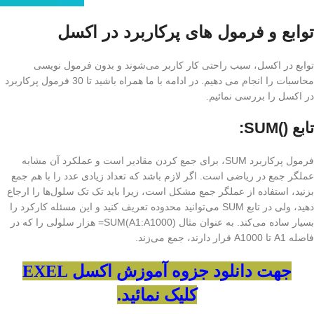
توابع و فرمول های پرکاربرد در اکسل
توابع در اکسل، سبب راحتی کار کاربر می‌شوند و بدون فرمول نویسی
محاسبات را انجام می دهیم. در ادامه با ما همراه باشید تا 30 فرمول پرکاربرد
در اکسل را بررسی نمائیم.
تابع ()SUM:
فرمول پرکاربرد SUM، برای جمع کردن مقادیر است و عملکرد آن مشابه
عملگر جمع در ریاضی است. اگر لازم باشد که تعداد زیادی عدد را با هم جمع
بزنید، استفاده از عملگر جمع مشکل است، زیرا باید تک تک سلول‌ها را ارجاع
دهید، ولی در تابع SUM می‌توانید محدوده تعریف کنید و این مسئله کارکرد را
بسیار ساده می‌کند. به عنوان مثال (SUM(A1:A1000= هزار سلولی را که در
فاصله A1 تا A1000 قرار دارند، جمع می‌زند.
جهت دانلود جزوه آموزش اکسل EXEL
کلیک نمائید.