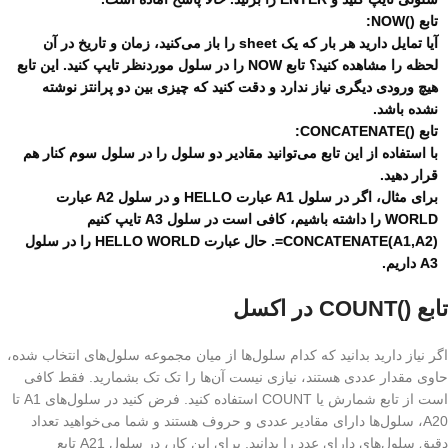
تابع ()NOW:
آیا تمایل دارید هر بار که یک sheet را باز می‌کنید، زمان و تاریخ در آن
لحظه را مشاهده کنید؟ تابع NOW را در سلول موردنظر تایپ کنید. این تابع
هیچ ورودی دیگری نیاز ندارد و دقت کنید که چیزی بین دو پرانتز نوشته
نشده باشد.
تابع ()CONCATENATE:
با استفاده از این تابع می‌توانید مقادیر دو سلول را در سلول سوم کنار هم
قرار دهید.
برای مثال، اگر در سلول A1 عبارت HELLO و در سلول A2 عبارت
WORLD را داشته باشیم، کافی است در سلول A3 تایپ کنیم
(CONCATENATE(A1,A2=. حال عبارت HELLO WORLD را در سلول
A3 داریم.
تابع ()COUNT در اکسل
اگر نیاز دارید بدانید که کدام سلول‌ها از میان مجموعه سلول‌های انتخاب شده،
حاوی مقدار عددی هستند، نیازی نیست آن‌ها را تک تک بشمارید. فقط کافی
است از تابع شمارش یا COUNT استفاده کنید. فرض کنید در سلول‌های A1 تا
A20، سلول‌ها دارای مقادیر عددی و حروف هستند و شما می‌خواهید تعداد
دقیق سلول‌های دارای عدد را بدانید. برای این کار، در سلول A21 تابع