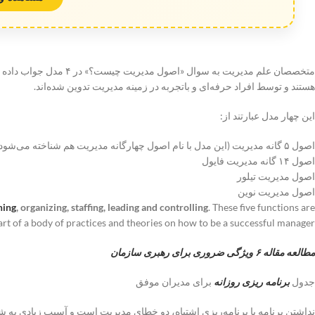
هستند و توسط افراد حرفه‌ای و باتجربه در زمینه مدیریت تدوین شده‌اند.
این چهار مدل عبارتند از:
اصول ۵ گانه مدیریت (این مدل با نام اصول چهارگانه مدیریت هم شناخته می‌شود)
اصول ۱۴ گانه مدیریت فایول
اصول مدیریت تیلور
اصول مدیریت نوین
ning
, organizing, staffing, leading and controlling
. These five functions are
art of a body of practices and theories on how to be a successful manager.
مطالعه مقاله ۶ ویژگی ضروری برای رهبری سازمان
جدول
برنامه ریزی روزانه
برای مدیران موفق
نداشتن برنامه یا برنامه‌ریزی اشتباه، دو خطای مدیریت است و آسیب زیادی به 