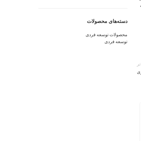
دسته‌های محصولات
محصولات توسعه فردی
توسعه فردی
ر
زی
توسعه کسب و کار
چرخه فروش چیست؟ مراحل چرخه
فروش از جذب مشتری تا وفادارسازی
(راهنمای جامع)
منتشر شده در
a s