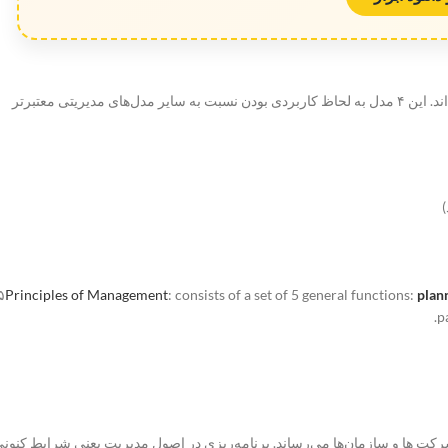
متخصصان علم مدیریت به سوال «اصول مدیریت چیست؟» در ۴ مدل جواب داده اند. این ۴ مدل به لحاظ کاربردی بودن نسبت به سایر مدل‌های مدیریتی معتبرتر
۵
Principles of Management
: consists of a set of 5 general functions:
plan
p
شرکت ها و سازمان‌ها می‌رساند. برنامه‌ریزی در اصول مدیریت یعنی شرایط کنون