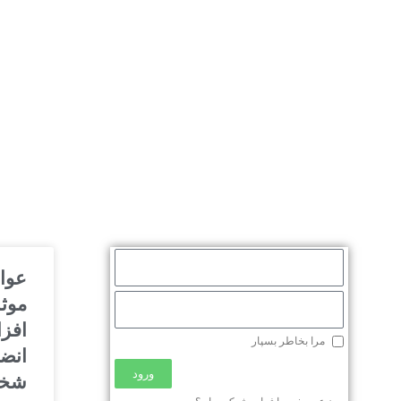
عوا
موثر
افز
مرا بخاطر بسپار
انض
ورود
شخ
محصولات
توسعه