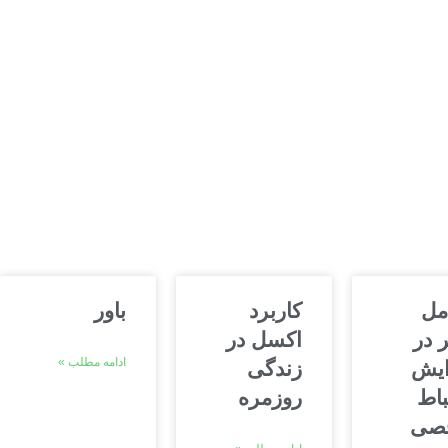
مل
کاربرد
باور
 در
اکسل در
ادامه مطلب »
ایش
زندگی
باط
روزمره
صی