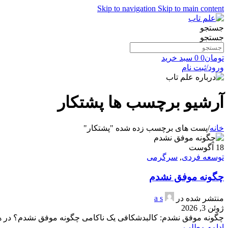
Skip to navigation
Skip to main content
جستجو
جستجو
تومان
0
0
سبد خرید
ورود/ثبت نام
آرشیو برچسب ها پشتکار
خانه
/
پست های برچسب زده شده "پشتکار"
18
آگوست
توسعه فردی
,
سرگرمی
چگونه موفق نشدم
منتشر شده در
a s
ژوئن 3, 2026
چگونه موفق نشدم: کالبدشکافی یک ناکامی چگونه موفق نشدم؟ در ه
ادامه مطلب