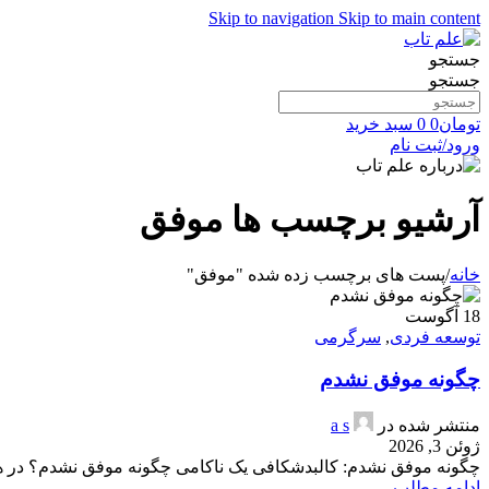
Skip to navigation
Skip to main content
جستجو
جستجو
تومان
0
0
سبد خرید
ورود/ثبت نام
آرشیو برچسب ها موفق
خانه
/
پست های برچسب زده شده "موفق"
18
آگوست
توسعه فردی
,
سرگرمی
چگونه موفق نشدم
منتشر شده در
a s
ژوئن 3, 2026
چگونه موفق نشدم: کالبدشکافی یک ناکامی چگونه موفق نشدم؟ در ه
ادامه مطلب