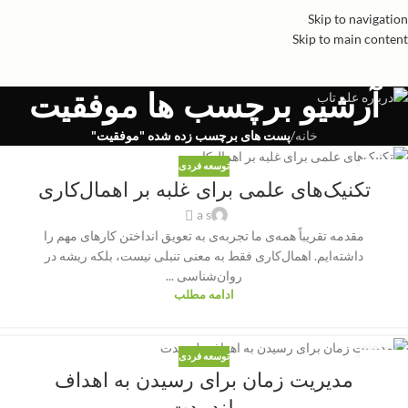
Skip to navigation
Skip to main content
آرشیو برچسب ها موفقیت
خانه
/
پست های برچسب زده شده "موفقیت"
توسعه فردی
20
تکنیک‌های علمی برای غلبه بر اهمال‌کاری
سپتامبر
a s
مقدمه تقریباً همه‌ی ما تجربه‌ی به تعویق انداختن کارهای مهم را
داشته‌ایم. اهمال‌کاری فقط به معنی تنبلی نیست، بلکه ریشه در
روان‌شناسی ...
ادامه مطلب
توسعه فردی
06
مدیریت زمان برای رسیدن به اهداف
سپتامبر
بلندمدت