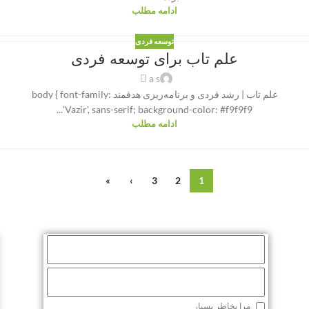
ادامه مطلب
توسعه فردی
علم تاب برای توسعه فردی
a s
علم تاب | رشد فردی و برنامه‌ریزی هدفمند body { font-family:
'Vazir', sans-serif; background-color: #f9f9f9...
ادامه مطلب
»
›
3
2
1
مرا بخاطر بسپار