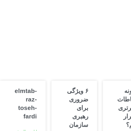
نه
۶ ویژگی
elmtab-
اطات
ضروری
raz-
رتری
برای
toseh-
ار
رهبری
fardi
؟
سازمان