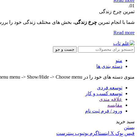
Read more
01.
تمرین چرخ زندگی
شما با انجام تمرین
چرخ زندگی
، بخش های مختلف زندگی خود را بررس
Read more
جست و جو
منو
دسته بندی ها
منوی دسته های خود را در Header builder -> Mobile -> Mobile menu menu -> Show/Hide -> Choose menu تنظیم کنید.
توسعه فردی
توسعه کسب و کار
علاقه مندی
مقایسه
ورود / فرم ثبت نام
سبد خرید
بستن
فیس بوک
X
اینستاگرم
یوتیوب
پینترست