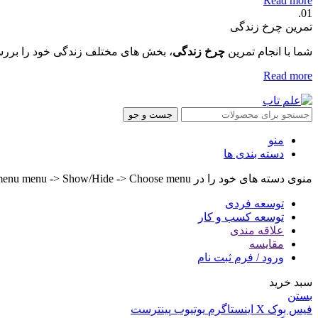
Read more
01.
تمرین چرخ زندگی
شما با انجام تمرین
چرخ زندگی
، بخش های مختلف زندگی خود را بررس
Read more
جست و جو
منو
دسته بندی ها
منوی دسته های خود را در Header builder -> Mobile -> Mobile menu menu -> Show/Hide -> Choose menu تنظیم کنید.
توسعه فردی
توسعه کسب و کار
علاقه مندی
مقایسه
ورود / فرم ثبت نام
سبد خرید
بستن
فیس بوک
X
اینستاگرم
یوتیوب
پینترست