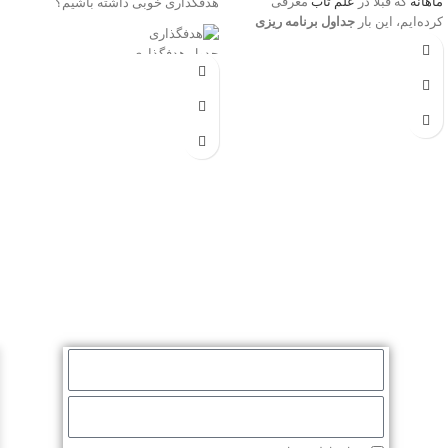
ماهانه
که قبلاً در
علم تاب
معرفی
هدفگذاری خوبی داشته باشیم؟
کرده‌ایم، این بار
جداول برنامه ریزی
روزانه، هفتگی و ماهانه
را یک فایل در
جدول هدفگذاری
فرمت PDF برای استفاده و دانلود شما
قرار داده ایم.