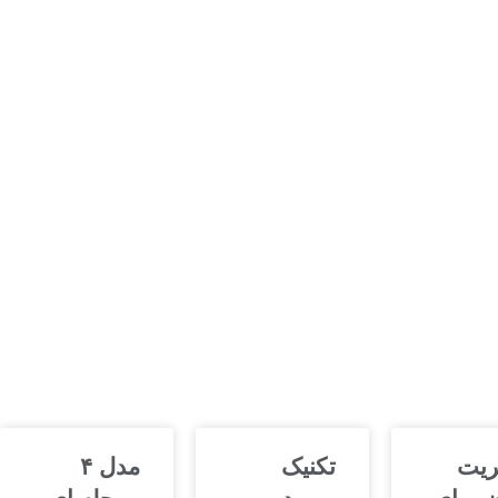
ریت
تکنیک
مدل ۴