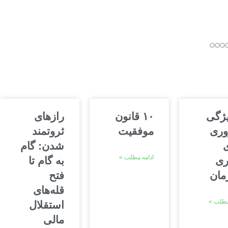
یژگی
۱۰ قانون
رازهای
ری
موفقیت
ثروتمند
ی
شدن: گام
ادامه مطلب »
ری
به گام تا
مان
فتح
قله‌های
مطلب »
استقلال
مالی