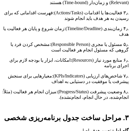
(Relevant) و زمان‌دار (Time-bound) هستند
.۳٫ فعالیت‌ها یا اقدامات (Actions/Tasks):فهرست اقداماتی که برای
رسیدن به هر هدف باید انجام شوند
.۴٫ زمان‌بندی (Timeline/Deadline):زمان شروع و پایان هر فعالیت یا
هدف
.۵٫ مسئول یا مجری (Responsible Person):مشخص کردن فرد یا
گروهی که مسئول انجام هر فعالیت است
.۶٫ منابع مورد نیاز (Resources):امکانات، ابزار یا بودجه لازم برای
اجرای برنامه
.۷٫ شاخص‌های ارزیابی (KPIs/Indicators):معیارهایی برای سنجش
پیشرفت یا موفقیت در دستیابی به اهداف
.۸٫ وضعیت پیشرفت (Progress/Status):میزان انجام هر فعالیت (مثلاً:
انجام‌شده، در حال انجام، انجام‌نشده).
۳. مراحل ساخت جدول برنامه‌ریزی شخصی
گام اول:
تعیین هدف اصلی